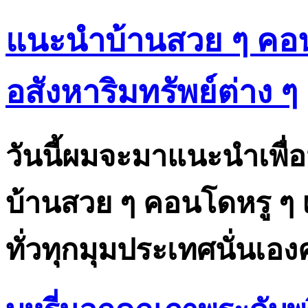
แนะนำบ้านสวย ๆ คอน
อสังหาริมทรัพย์ต่าง ๆ
วันนี้ผมจะมาแนะนำเพื่อน 
บ้านสวย ๆ คอนโดหรู ๆ 
ทั่วทุกมุมประเทศนั่นเอง