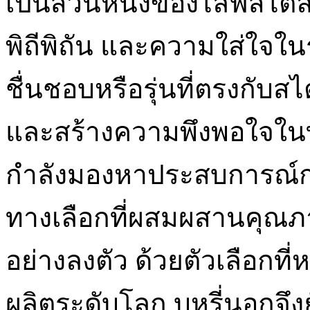
เป็นส่วนหนึ่งของไลฟ์สไตล
พิถีพิถัน และความใส่ใจใน
ชื่นชอบหรือรุ่นที่ตรงกับสไ
และสร้างความพึงพอใจใน
กำลังมองหาประสบการณ์การส
ทางเลือกที่ผสมผสานคุณภ
อย่างลงตัว ด้วยตัวเลือ
ผลิตระดับโลก บุหรี่นอกจึ