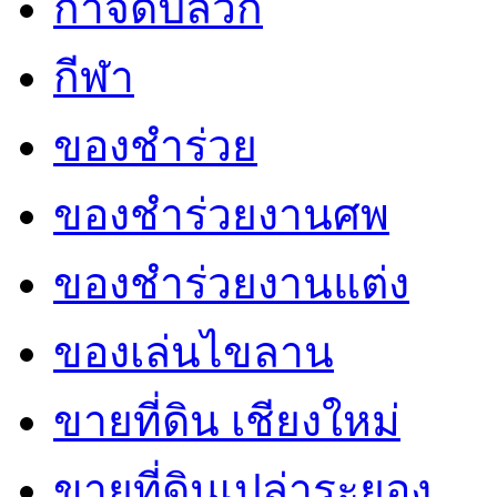
กำจัดปลวก
กีฬา
ของชำร่วย
ของชำร่วยงานศพ
ของชำร่วยงานแต่ง
ของเล่นไขลาน
ขายที่ดิน เชียงใหม่
ขายที่ดินเปล่าระยอง