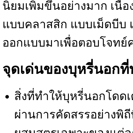
นิยมเพิ่มขึ้นอย่างมาก เนื่
แบบคลาสสิก แบบเม็ดบีบ แบ
ออกแบบมาเพื่อตอบโจทย์ค
จุดเด่นของบุหรี่นอกที
สิ่งที่ทำให้บุหรี่นอกโด
ผ่านการคัดสรรอย่างพิถ
ผสมสูตรเฉพาะของแต่ละแ