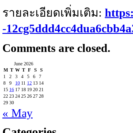
รายละเอียดเพิ่มเติม:
https
-12cg5ddd4cc4dua6cbb4a
Comments are closed.
June 2026
M
T
W
T
F
S
S
1
2
3
4
5
6
7
8
9
10
11
12
13
14
15
16
17
18
19
20
21
22
23
24
25
26
27
28
29
30
« May
Categories