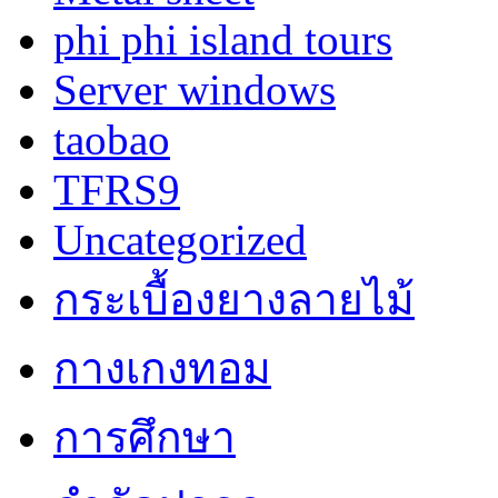
phi phi island tours
Server windows
taobao
TFRS9
Uncategorized
กระเบื้องยางลายไม้
กางเกงทอม
การศึกษา