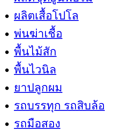
ผลิตเสื้อโปโล
พ่นฆ่าเชื้อ
พื้นไม้สัก
พื้นไวนิล
ยาปลูกผม
รถบรรทุก รถสิบล้อ
รถมือสอง