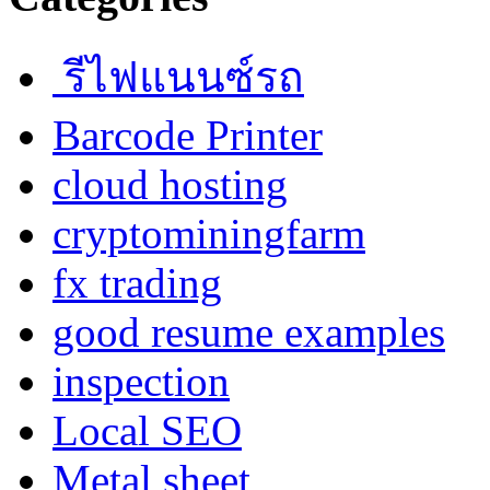
รีไฟแนนซ์รถ
Barcode Printer
cloud hosting
cryptominingfarm
fx trading
good resume examples
inspection
Local SEO
Metal sheet