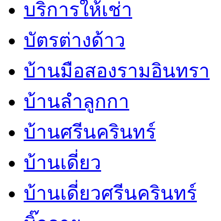
บริการให้เช่า
บัตรต่างด้าว
บ้านมือสองรามอินทรา
บ้านลำลูกกา
บ้านศรีนครินทร์
บ้านเดี่ยว
บ้านเดี่ยวศรีนครินทร์