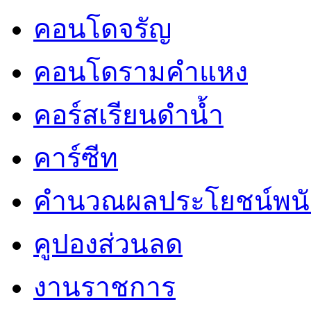
คอนโดจรัญ
คอนโดรามคำแหง
คอร์สเรียนดำน้ำ
คาร์ซีท
คำนวณผลประโยชน์พน
คูปองส่วนลด
งานราชการ