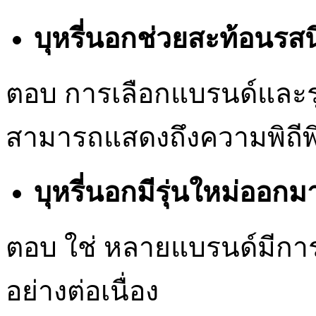
บุหรี่นอกช่วยสะท้อนรส
ตอบ การเลือกแบรนด์และรุ่
สามารถแสดงถึงความพิถี
บุหรี่นอกมีรุ่นใหม่ออก
ตอบ ใช่ หลายแบรนด์มีกา
อย่างต่อเนื่อง