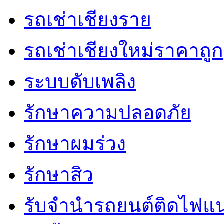
รถเช่าเชียงราย
รถเช่าเชียงใหม่ราคาถูก
ระบบดับเพลิง
รักษาความปลอดภัย
รักษาผมร่วง
รักษาสิว
รับจํานํารถยนต์ติดไฟแ