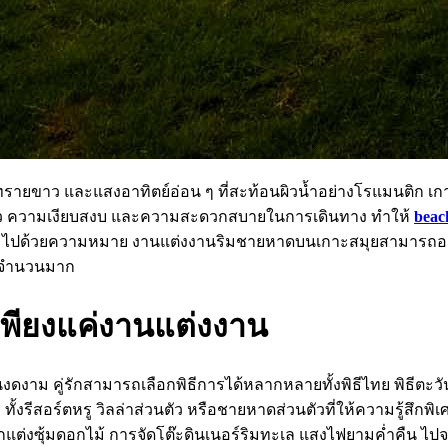
ายขาว และแสงอาทิตย์อ่อน ๆ ที่สะท้อนผิวน้ำอย่างโรแมนติก เ
นตัว ความเงียบสงบ และความสะดวกสบายในการเดินทาง ทำให้
beac
ต็มไปด้วยความหมาย งานแต่งงานริมชายหาดบนเกาะสมุยสามารถออกแ
วมจำนวนมาก
นเพียงแค่งานแต่งงาน
งดงาม คู่รักสามารถเลือกพิธีการได้หลากหลายทั้งพิธีไทย พิธีตะ
้งรีสอร์ตหรู วิลล่าส่วนตัว หรือชายหาดส่วนตัวที่ให้ความรู้สึกพิ
กแต่งซุ้มดอกไม้ การจัดโต๊ะดินเนอร์ริมทะเล แสงไฟยามค่ำคืน ไป