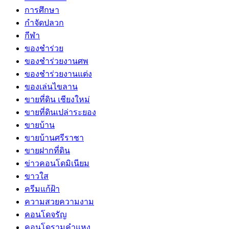
การศึกษา
กำจัดปลวก
กีฬา
ของชำร่วย
ของชำร่วยงานศพ
ของชำร่วยงานแต่ง
ของเล่นไขลาน
ขายที่ดิน เชียงใหม่
ขายที่ดินเปล่าระยอง
ขายบ้าน
ขายบ้านศรีราชา
ขายฝากที่ดิน
ข่าวคอนโดมิเนียม
ขาวใส
ครีมแก้ฝ้า
ความสวยความงาม
คอนโดจรัญ
คอนโดรามคำแหง