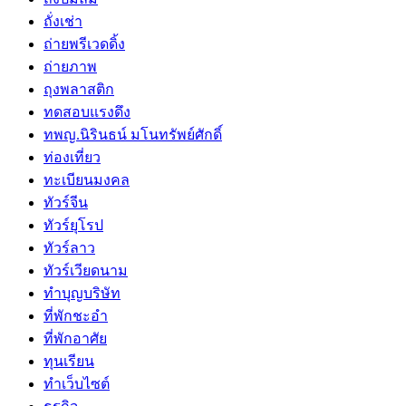
ถั่งเช่า
ถ่ายพรีเวดดิ้ง
ถ่ายภาพ
ถุงพลาสติก
ทดสอบแรงดึง
ทพญ.นิรินธน์ มโนทรัพย์ศักดิ์
ท่องเที่ยว
ทะเบียนมงคล
ทัวร์จีน
ทัวร์ยุโรป
ทัวร์ลาว
ทัวร์เวียดนาม
ทำบุญบริษัท
ที่พักชะอำ
ที่พักอาศัย
ทุนเรียน
ทําเว็บไซต์