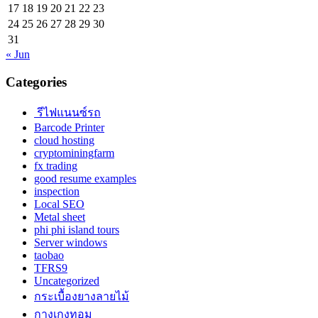
17
18
19
20
21
22
23
24
25
26
27
28
29
30
31
« Jun
Categories
รีไฟแนนซ์รถ
Barcode Printer
cloud hosting
cryptominingfarm
fx trading
good resume examples
inspection
Local SEO
Metal sheet
phi phi island tours
Server windows
taobao
TFRS9
Uncategorized
กระเบื้องยางลายไม้
กางเกงทอม