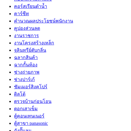
คอร์สเรียนดำน้ำ
คาร์ซีท
คำนวณผลประโยชน์พนักงาน
คูปองส่วนลด
งานราชการ
งานโครงสร้างเหล็ก
จุลินทรีย์ดับกลิ่น
ฉลากสินค้า
ฉากกั้นห้อง
ช่างถ่ายภาพ
ช่างปาร์เก้
ซัมเมอร์สิงคโปร์
ดิลโด้
ตรวจบ้านก่อนโอน
ตอกเสาเข็ม
ตู้คอนเทนเนอร์
ตู้สาขา panasonic
ถังปั๊มลม