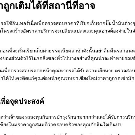
กเติมได้ที่สถานีที่อาจ
รถใช้อินเทอร์เน็ตเพื่อตรวจสอบราคาที่เรียกเก็บจากปั๊มน้ำมันต่าง
โครงสร้างอัตราค่าบริการจะเปลี่ยนแปลงและคุณอาจต้องจ่ายในจำนว
ก่อนที่จะเริ่มเรียกเก็บค่าธรรมเนียมล่าช้าดังนั้นอย่าลืมคืนรถก
้งของส่วนตัวไว้ในรถสิ่งของทั่วไปบางอย่างที่คุณน่าจะทำหายรถเช่
ินเพื่อตรวจสอบรถต่อหน้าคุณหากรถได้รับความเสียหาย ตรวจสอบให้
ด้ให้เครดิตแก่คุณต่อหน้าคุณรถเช่าเชียงใหม่ราคาถูกรถเช่ามักจะม
พื่อจุดประสงค์
ดว่าเจ้าของรถลงทุนกับการบำรุงรักษามากกว่าและได้รับการบริก
ชียงใหม่ราคาถูกสมมติว่าครอบครัวของคุณตัดสินใจเดินป่า