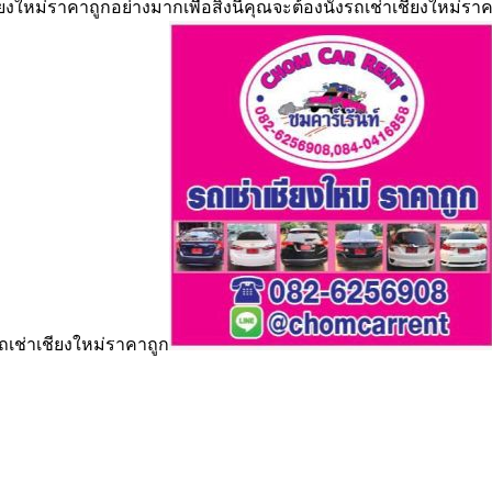
เชียงใหม่ราคาถูกอย่างมากเพื่อสิ่งนี้คุณจะต้องนั่งรถเช่าเชียงใหม
รถเช่าเชียงใหม่ราคาถูก