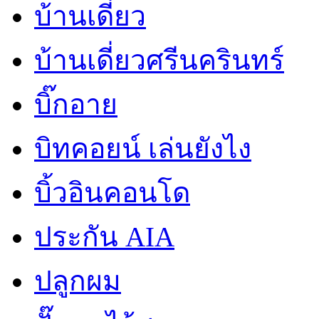
บ้านเดี่ยว
บ้านเดี่ยวศรีนครินทร์
บิ๊กอาย
บิทคอยน์ เล่นยังไง
บิ้วอินคอนโด
ประกัน AIA
ปลูกผม