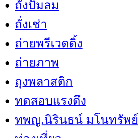
ถังปั๊มลม
ถั่งเช่า
ถ่ายพรีเวดดิ้ง
ถ่ายภาพ
ถุงพลาสติก
ทดสอบแรงดึง
ทพญ.นิรินธน์ มโนทรัพย์ศ