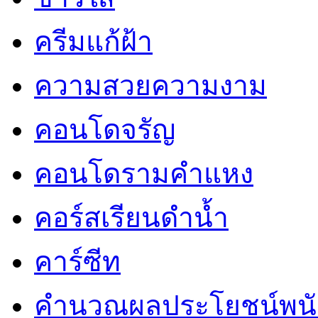
ครีมแก้ฝ้า
ความสวยความงาม
คอนโดจรัญ
คอนโดรามคำแหง
คอร์สเรียนดำน้ำ
คาร์ซีท
คำนวณผลประโยชน์พน