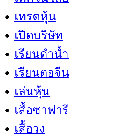
เทรดหุ้น
เปิดบริษัท
เรียนดำน้ำ
เรียนต่อจีน
เล่นหุ้น
เสื้อซาฟารี
เสื้อวง