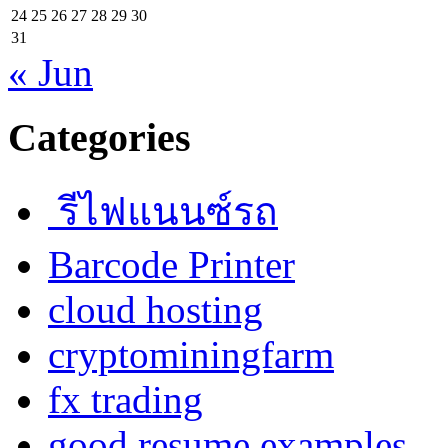
24
25
26
27
28
29
30
31
« Jun
Categories
รีไฟแนนซ์รถ
Barcode Printer
cloud hosting
cryptominingfarm
fx trading
good resume examples