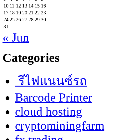
10
11
12
13
14
15
16
17
18
19
20
21
22
23
24
25
26
27
28
29
30
31
« Jun
Categories
รีไฟแนนซ์รถ
Barcode Printer
cloud hosting
cryptominingfarm
fx trading