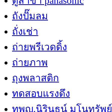
ตู้สาขา panasonic
ถังปั๊มลม
ถั่งเช่า
ถ่ายพรีเวดดิ้ง
ถ่ายภาพ
ถุงพลาสติก
ทดสอบแรงดึง
ทพญ.นิรินธน์ มโนทรัพย์ศ