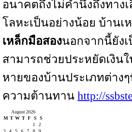
อนาคตถึงไม่คำนึงถึงทางเ
โลหะเป็นอย่างน้อย บ้านเ
เหล็กมือสอง
นอกจากนี้ยังเ
สามารถช่วยประหยัดเงินใน
หายของบ้านประเภทต่างๆที
ความต้านทาน
http://ssbst
August 2026
M
T
W
T
F
S
S
1
2
3
4
5
6
7
8
9