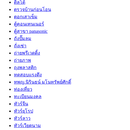
ดิลโด้
ตรวจบ้านก่อนโอน
ตอกเสาเข็ม
ตู้คอนเทนเนอร์
ตู้สาขา panasonic
ถังปั๊มลม
ถั่งเช่า
ถ่ายพรีเวดดิ้ง
ถ่ายภาพ
ถุงพลาสติก
ทดสอบแรงดึง
ทพญ.นิรินธน์ มโนทรัพย์ศักดิ์
ท่องเที่ยว
ทะเบียนมงคล
ทัวร์จีน
ทัวร์ยุโรป
ทัวร์ลาว
ทัวร์เวียดนาม