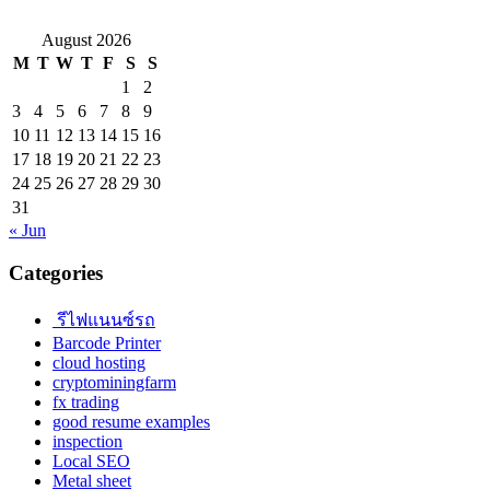
August 2026
M
T
W
T
F
S
S
1
2
3
4
5
6
7
8
9
10
11
12
13
14
15
16
17
18
19
20
21
22
23
24
25
26
27
28
29
30
31
« Jun
Categories
รีไฟแนนซ์รถ
Barcode Printer
cloud hosting
cryptominingfarm
fx trading
good resume examples
inspection
Local SEO
Metal sheet