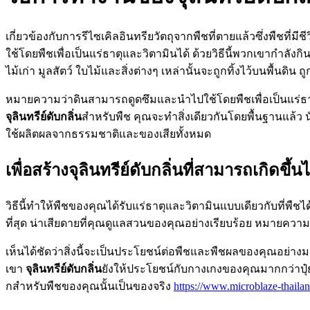
เกี่ยวข้องกับการรีไซเคิลอินทรียวัตถุจากพืชที่ตายแล้วซึ่งพืชท
ใช้โดยพืชเพื่อเป็นแร่ธาตุและวิตามินได้ ด้วยวิธีนี้พวกเขากำลังกิน
ไม้เก่า มูลสัตว์ ใบไม้และสิ่งต่างๆ เหล่านั้นจะถูกทิ้งไว้บนพื้น
หมายความว่าดินสามารถดูดซึมและนำไปใช้โดยพืชเพื่อเป็นแร่ธาตุไ
จุลินทรีย์ดับกลิ่น
สำหรับพืช คุณจะทำสิ่งเดียวกันโดยพื้นฐานแล้ว
ใช้ผลิตผลจากธรรมชาติและของเสียทั้งหมด
เพื่อสร้างจุลินทรีย์ดับกลิ่นที่สามารถเกิดข
วิธีนี้ทำให้พืชของคุณได้รับแร่ธาตุและวิตามินแบบเดียวกับที่พืชไ
ที่สุด น่าเสียดายที่คุณดูแลสวนของคุณอย่างเรียบร้อย หมายความว
เห็นได้ชัดว่าสิ่งนี้จะเป็นประโยชน์ต่อพืชและพืชผลของคุณอย่า
เขา
จุลินทรีย์ดับกลิ่น
ยังให้ประโยชน์กับกางเกงของคุณมากกว่าปุ๋ยที
กสำหรับพืชของคุณนั้นเป็นของจริง
https://www.microblaze-thaila