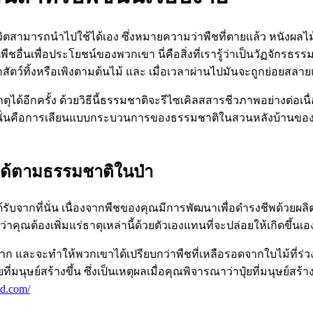
ี่มีชีวิตสามารถนำไปใช้ได้เอง ซึ่งหมายความว่าพืชที่ตายแล้ว หนัง
พืชอื่นเพื่อประโยชน์ของพวกเขา นี่คือสิ่งที่เรารู้ว่าเป็นวัฏจักรธรร
ดิน ถูกสัตว์ทิ้งหรือเพิงตามต้นไม้ และ เมื่อเวลาผ่านไปมันจะถูกย่
ด้อีกครั้ง ด้วยวิธีนี้ธรรมชาติจะรีไซเคิลสสารชีวภาพอย่างต่อเน
 นั่นคือการเลียนแบบกระบวนการของธรรมชาติในสวนหลังบ้านของคุณเ
ึ้นได้ตามธรรมชาติในป่า
ด้รับจากที่นั่น เนื่องจากพืชของคุณมีการพัฒนาเพื่อดำรงชีพด้วยผลิ
่าคุณต้องเพิ่มแร่ธาตุเหล่านี้ด้วยตัวเองแทนที่จะปล่อยให้เกิดขึ้
งมาก และจะทำให้พวกเขาได้เปรียบกว่าพืชที่เหลือรอดจากใบไม้ที่ร่
่มนุษย์สร้างขึ้น ซึ่งเป็นเหตุผลเมื่อคุณพิจารณาว่าปุ๋ยที่มนุษย์สร
nd.com/